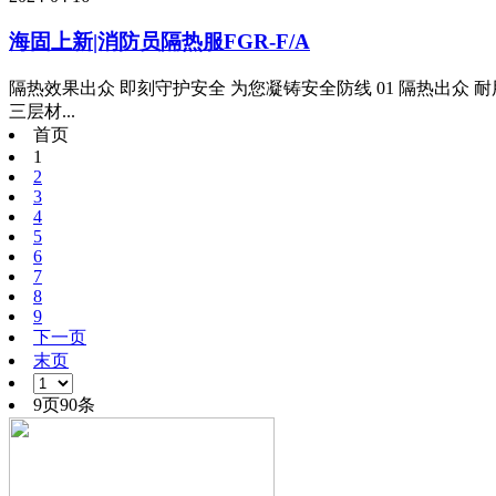
海固上新|消防员隔热服FGR-F/A
隔热效果出众 即刻守护安全 为您凝铸安全防线 01 隔热出众 耐用
三层材...
首页
1
2
3
4
5
6
7
8
9
下一页
末页
9页90条